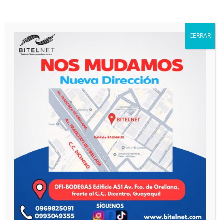
Access Point
(2)
Cable de Fibra Óptica
(6)
Cableado Estructurado de Cobre
(3)
CERRAR
Cajas NAP y Mangas de Fusión
(5)
Combos
(5)
Equipos de Medición y Fusión
(2)
Herrajes de Fibra Óptica
(11)
Networking
(78)
Catálogo Virtual
(72)
ONT de Fibra Óptica
(5)
Organizadores de Fibra Óptica
(1)
Sin categorizar
(14)
Telefonía IP
(12)
Videoporteros
(3)