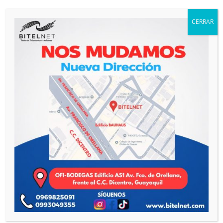
Cableado Estructurado de Cobre
(3)
Cajas NAP y Mangas de Fusión
(5)
CERRAR
Combos
(5)
Equipos de Medición y Fusión
(2)
Herrajes de Fibra Óptica
(11)
Networking
(78)
Catálogo Virtual
(72)
ONT de Fibra Óptica
(5)
Organizadores de Fibra Óptica
(1)
Sin categorizar
(14)
Telefonía IP
(12)
Videoporteros
(3)