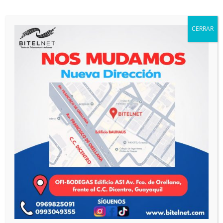
Cable de Fibra Óptica
(6)
Cableado Estructurado de Cobre
(3)
CERRAR
Cajas NAP y Mangas de Fusión
(5)
Combos
(5)
Equipos de Medición y Fusión
(2)
Herrajes de Fibra Óptica
(11)
Networking
(78)
Catálogo Virtual
(72)
ONT de Fibra Óptica
(5)
Organizadores de Fibra Óptica
(1)
Sin categorizar
(14)
Telefonía IP
(12)
Videoporteros
(3)