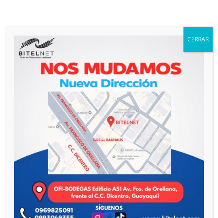
Access Point
(2)
Cable de Fibra Óptica
(6)
Cableado Estructurado de Cobre
(3)
CERRAR
Cajas NAP y Mangas de Fusión
(5)
Combos
(5)
Equipos de Medición y Fusión
(2)
Herrajes de Fibra Óptica
(11)
Networking
(78)
Catálogo Virtual
(72)
ONT de Fibra Óptica
(5)
Organizadores de Fibra Óptica
(1)
Sin categorizar
(14)
Telefonía IP
(12)
Videoporteros
(3)