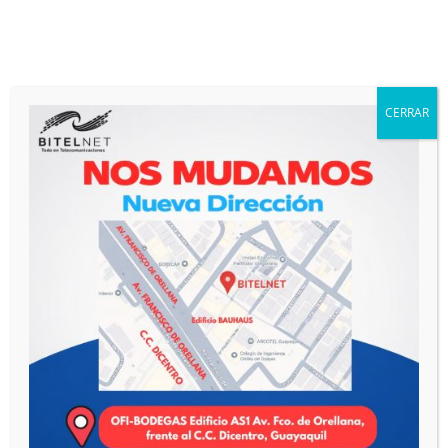
Categorías de productos
Accesorios de Última Milla de Fibra
(9)
Access Point
(2)
CERRAR
Cable de Fibra Óptica
(6)
Cableado Estructurado de Cobre
(3)
Cajas NAP y Mangas de Fusión
(5)
Combos
(5)
Equipos de Medición y Fusión
(2)
Herrajes de Fibra Óptica
(11)
Networking
(78)
Catálogo Virtual
(72)
ONT de Fibra Óptica
(5)
Organizadores de Fibra Óptica
(1)
Sin categorizar
(14)
Telefonía IP
(12)